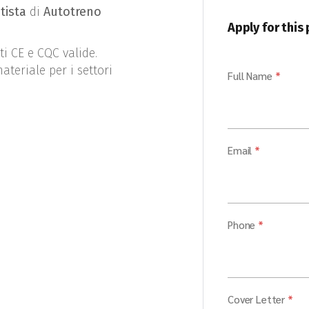
tista
di
Autotreno
Apply for this
ti CE e CQC valide.
ateriale per i settori
Full Name
*
Email
*
Phone
*
Cover Letter
*