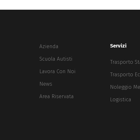
Servizi
Azienda
Scuola Autisti
Trasporto S
Lavora Con Noi
Trasporto E
News
Noleggio Me
Area Riservata
Logistica