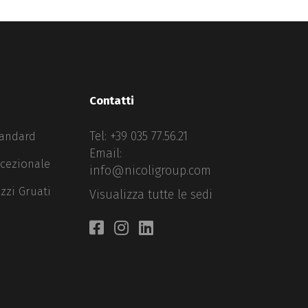
Contatti
Tel:
+39 035 77.56.21
tandard
Email:
ccezionale
info@nicoligroup.com
zzi Gruati
Visualizza tutte le sedi