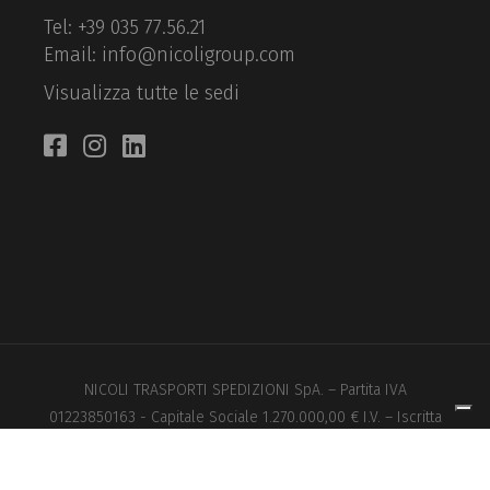
Tel:
+39 035 77.56.21
Email:
info@nicoligroup.com
Visualizza tutte le sedi
NICOLI TRASPORTI SPEDIZIONI SpA. – Partita IVA
01223850163 - Capitale Sociale 1.270.000,00 € I.V. – Iscritta
al Reg. Impr. di Bergamo n. 01223850163
Iscrizione Albo Trasportatori BG1155473S – © 2023 Tutti i