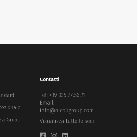
Contatti
Tel:
+39 035 77.56.21
andard
Email:
cezionale
info@nicoligroup.com
zi Gruati
Visualizza tutte le sedi