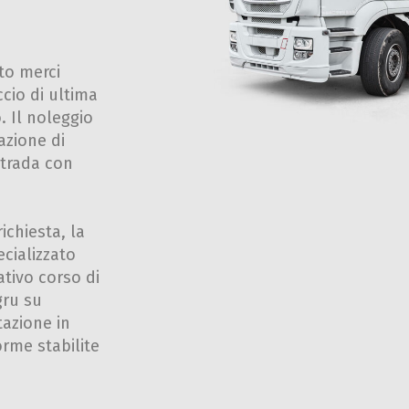
rto merci
cio di ultima
. Il noleggio
azione di
strada con
ichiesta, la
cializzato
ativo corso di
gru su
tazione in
orme stabilite