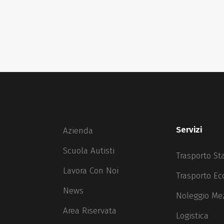
Servizi
Azienda
Scuola Autisti
Trasporto St
Lavora Con Noi
Trasporto Ec
News
Noleggio Mez
Area Riservata
Logistica