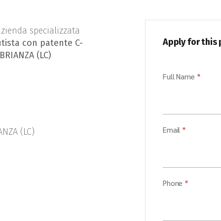
 azienda specializzata
Apply for this
tista con patente C-
BRIANZA (LC)
Full Name
*
Email
*
NZA (LC)
Phone
*