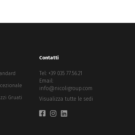
Contatti
Tel:
+39 035 77.56.21
tandard
Email:
ccezionale
info@nicoligroup.com
zzi Gruati
Visualizza tutte le sedi