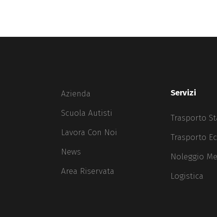
Servizi
Azienda
Scuola Autisti
Trasporto S
Lavora Con Noi
Trasporto E
News
Noleggio Me
Area Riservata
Logistica